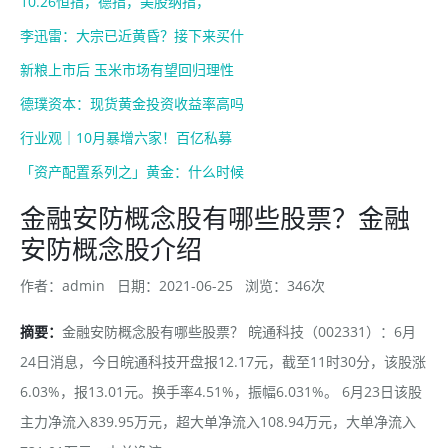
10.26恒指，德指，美股纳指，
李迅雷：大宗已近黄昏？接下来买什
新粮上市后 玉米市场有望回归理性
德璞资本：现货黄金投资收益率高吗
行业观｜10月暴增六家！百亿私募
「资产配置系列之」黄金：什么时候
金融安防概念股有哪些股票？金融
安防概念股介绍
作者：admin
日期：2021-06-25
浏览：346次
摘要：
金融安防概念股有哪些股票？ 皖通科技（002331）：6月
24日消息，今日皖通科技开盘报12.17元，截至11时30分，该股涨
6.03%，报13.01元。换手率4.51%，振幅6.031%。 6月23日该股
主力净流入839.95万元，超大单净流入108.94万元，大单净流入