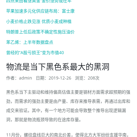
四点来由看涨黄金 金价涨势或在年
苹果加速多元化供应链布局：富士康
小麦价格止跌见涨 优质小麦成种植
特朗普上任后政策不确定性施压油价
苯乙烯：上半年数据盘点
曾经的“A股亏损王”变为市值40
物流是当下黑色系最大的黑洞
作者：admin
日期：2019-12-26
浏览：208次
黑色系当下主驱动和维持偏高估值主要是钢材方面需求超预期的强
劲，而需求的强劲主要是由产量、库存来推导表需，再通过出库和
成交来验证。其中，有一个地方可能会导致整个推导出现逻辑漏
洞，那就是物流瓶颈导致的在途库存量。
11月份，螺纹盘线巨大的南北价差，使得北方大军纷纷支援华南，