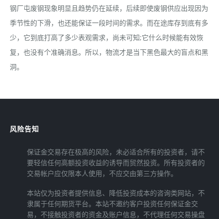
钢厂屯废钢现象明显且趋势仍在延续，后续即使废钢供应出现因为
季节性的下滑，也还能保证一段时间的需求。而在途库存到底有多
少，它到底打高了多少表观需求，尚未可知;它什么时候能有效恢
复，也没有个准确消息。所以，物流才是当下黑色最大的盲点和黑
洞。
风险告知
保证金交易存在极高的风险，未必适合所有的投资者，请不
要轻信任何高额投资收益的诱导而贸然投资。所有投资者的
交易帐户应仅限本人使用，不应交由第三方操作。
本站仅为投资者提供信息、降低投资成本的咨询类网站，不
隶属于任何期货平台。本站不邀约客户投资任何保证金交
易，不接触投资者的资金及账户信息，不代理任何交易操盘