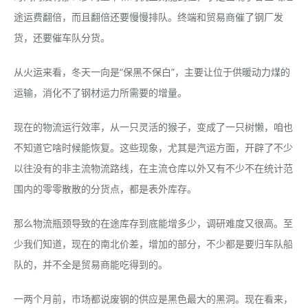
途运费翻倍，而且翻倍还要慢慢排队。终端和贸易商催了钢厂发
货，还要催车队分货。
从火运来看，冬天一向是“保黑不保白”，主要让位于供暖动力煤的
运输，消化不了钢材运力所需要的增量。
现在的物流运行效率，从一只灵活的猴子，变成了一只树懒，咱也
不知道它啥时候能恢复。这些现象，尤其是汽运方面，开辟了不少
以往没有的非主流物流路线，在主流仓库以外又有不少不在统计范
围内的零零散散的分货点，都是表外库存。
那么物流瓶颈导致的在途库存到底能增多少，调研难度又很高。至
少我们知道，现在的南北价差，增加的部分，不少都是要归车队船
队的，并不全是贸易商能吃得到的。
一两个月前，市场都说废钢的供应是黑色最大的黑洞。现在看来，