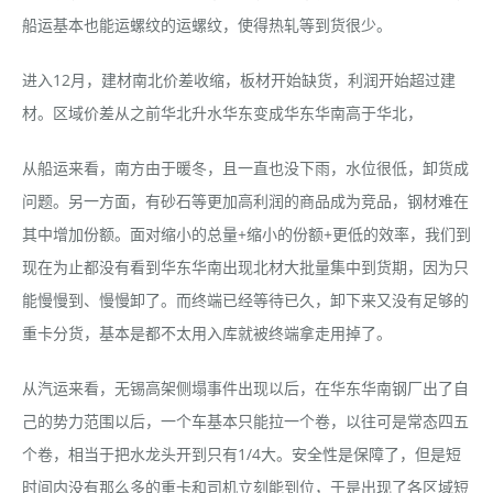
船运基本也能运螺纹的运螺纹，使得热轧等到货很少。
进入12月，建材南北价差收缩，板材开始缺货，利润开始超过建
材。区域价差从之前华北升水华东变成华东华南高于华北，
从船运来看，南方由于暖冬，且一直也没下雨，水位很低，卸货成
问题。另一方面，有砂石等更加高利润的商品成为竞品，钢材难在
其中增加份额。面对缩小的总量+缩小的份额+更低的效率，我们到
现在为止都没有看到华东华南出现北材大批量集中到货期，因为只
能慢慢到、慢慢卸了。而终端已经等待已久，卸下来又没有足够的
重卡分货，基本是都不太用入库就被终端拿走用掉了。
从汽运来看，无锡高架侧塌事件出现以后，在华东华南钢厂出了自
己的势力范围以后，一个车基本只能拉一个卷，以往可是常态四五
个卷，相当于把水龙头开到只有1/4大。安全性是保障了，但是短
时间内没有那么多的重卡和司机立刻能到位，于是出现了各区域短