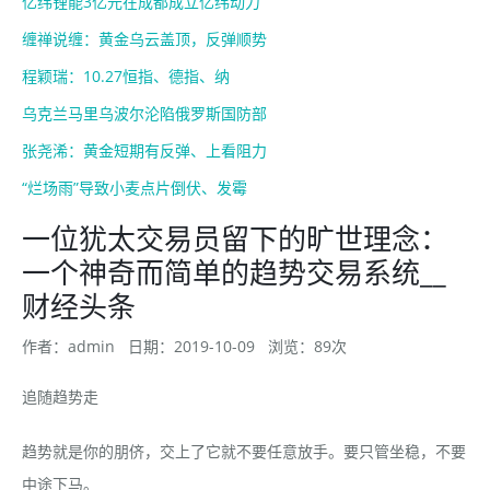
亿纬锂能3亿元在成都成立亿纬动力
缠禅说缠：黄金乌云盖顶，反弹顺势
程颖瑞：10.27恒指、德指、纳
乌克兰马里乌波尔沦陷俄罗斯国防部
张尧浠：黄金短期有反弹、上看阻力
“烂场雨”导致小麦点片倒伏、发霉
一位犹太交易员留下的旷世理念：
一个神奇而简单的趋势交易系统__
财经头条
作者：admin
日期：2019-10-09
浏览：89次
追随趋势走
趋势就是你的朋侪，交上了它就不要任意放手。要只管坐稳，不要
中途下马。