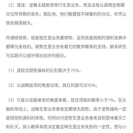
（2）错误：逆着主趋势而举行生意业务，而且没有认真限定倒霉
仓位所导致的丧失；相反地，他们敏捷就平掉赢利的仓位，听凭让
丧失越滚越大。
所谓顺局势，就是指生意业务要顺势，这险些是统统的谋利宝典中
都捧为圣经的。顺势生意业务有着它的数学概率的支持。颠末研究
与实践可以或许得出如许的结论。
（1）波段式顺势操纵的红利面大于75%。
（2）以战略投资的角度出场，其红利面可达95%。
（3）只是从技能阐发的角度来看，捉住顶底的概率小于1%。在头
脑和举动上，战略生意业务者肯定要顺大趋势，由于逆势操纵一定
是短视和谋利的体现。时间对付逆势生意业务者来说则意味着灭亡
和扑灭，其小概率本质决定着这种生意业务失败的一定性，而与小