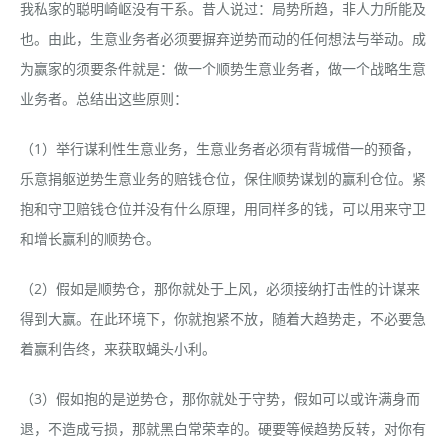
我私家的聪明崎岖没有干系。昔人说过：局势所趋，非人力所能及
也。由此，生意业务者必须要摒弃逆势而动的任何想法与举动。成
为赢家的须要条件就是：做一个顺势生意业务者，做一个战略生意
业务者。总结出这些原则：
（1）举行谋利性生意业务，生意业务者必须有背城借一的预备，
乐意捐躯逆势生意业务的赔钱仓位，保住顺势谋划的赢利仓位。紧
抱和守卫赔钱仓位并没有什么原理，用同样多的钱，可以用来守卫
和增长赢利的顺势仓。
（2）假如是顺势仓，那你就处于上风，必须接纳打击性的计谋来
得到大赢。在此环境下，你就抱紧不放，随着大趋势走，不必要急
着赢利告终，来获取蝇头小利。
（3）假如抱的是逆势仓，那你就处于守势，假如可以或许满身而
退，不造成亏损，那就黑白常荣幸的。硬要等候趋势反转，对你有