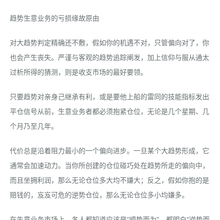
趋势生意业务的亏损缘故原由
对大趋势判定精确还不敷，假如你的机遇不对，只管偏向对了，你
也会产生丧失。严谨与客观的趋势追踪阐发，加上信仰与服从通太
过析所得的猜测，则是收支市场的最好要领。
只要趋势对亲身己继承有利，或是要他上船的雷同的技能指标发出
平仓信号从前，生意业务者都必须抱紧仓位，无论是几个星期、几
个月乃至几年。
代价总是沿着阻力最小的一个偏向进步。一旦某个大趋势形成，它
通常会加速动力。当你所创建的仓位碰巧处在趋势所走的偏向中，
而且坐拥利润，那么无论仓位多大均不嫌大；反之，假如你抱的是
赔钱的，岌岌可危的逆势仓位，那么无论仓位多小均嫌多。
在生意业务市场上，各人都知道应该是“顺势而为”，都明白“逆势而