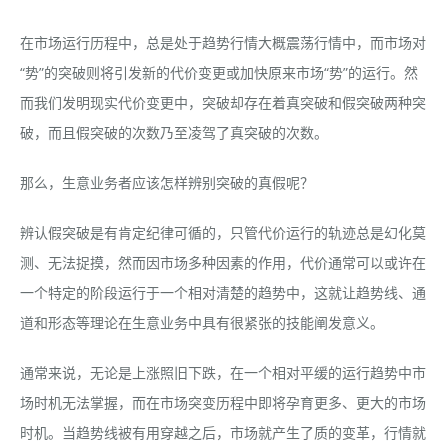
在市场运行历程中，总是处于趋势行情大概震荡行情中，而市场对
“势”的突破则将引发新的代价变更或加快原来市场“势”的运行。然
而我们发明现实代价变更中，突破却存在着真突破和假突破两种突
破，而且假突破的次数乃至凌驾了真突破的次数。
那么，生意业务者应该怎样辨别突破的真假呢？
辨认假突破是有肯定纪律可循的，只管代价运行的轨迹总是幻化莫
测、无法捉摸，然而因市场多种因素的作用，代价通常可以或许在
一个特定的阶段运行于一个相对清楚的趋势中，这就让趋势线、通
道和形态等理论在生意业务中具有很紧张的技能阐发意义。
通常来说，无论是上涨照旧下跌，在一个相对平缓的运行趋势中市
场时机无法掌握，而在市场突变历程中即将孕育更多、更大的市场
时机。当趋势线被有用穿越之后，市场就产生了质的变革，行情就