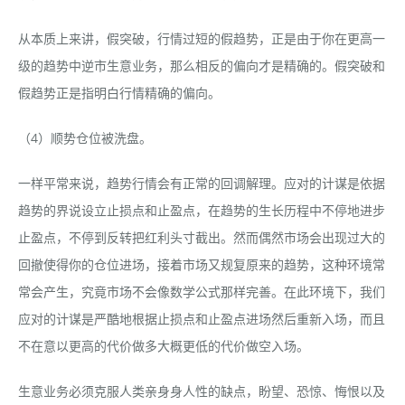
从本质上来讲，假突破，行情过短的假趋势，正是由于你在更高一
级的趋势中逆市生意业务，那么相反的偏向才是精确的。假突破和
假趋势正是指明白行情精确的偏向。
（4）顺势仓位被洗盘。
一样平常来说，趋势行情会有正常的回调解理。应对的计谋是依据
趋势的界说设立止损点和止盈点，在趋势的生长历程中不停地进步
止盈点，不停到反转把红利头寸截出。然而偶然市场会出现过大的
回撤使得你的仓位进场，接着市场又规复原来的趋势，这种环境常
常会产生，究竟市场不会像数学公式那样完善。在此环境下，我们
应对的计谋是严酷地根据止损点和止盈点进场然后重新入场，而且
不在意以更高的代价做多大概更低的代价做空入场。
生意业务必须克服人类亲身身人性的缺点，盼望、恐惊、悔恨以及