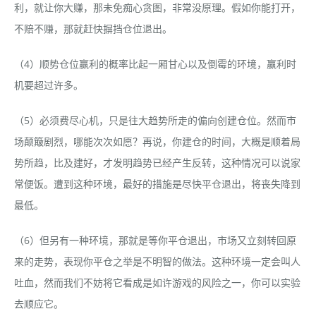
利，就让你大赚，那未免痴心贪图，非常没原理。假如你能打开，
不赔不赚，那就赶快摒挡仓位退出。
（4）顺势仓位赢利的概率比起一厢甘心以及倒霉的环境，赢利时
机要超过许多。
（5）必须费尽心机，只是往大趋势所走的偏向创建仓位。然而市
场颠簸剧烈，哪能次次如愿？再说，你建仓的时间，大概是顺着局
势所趋，比及建好，才发明趋势已经产生反转，这种情况可以说家
常便饭。遭到这种环境，最好的措施是尽快平仓退出，将丧失降到
最低。
（6）但另有一种环境，那就是等你平仓退出，市场又立刻转回原
来的走势，表现你平仓之举是不明智的做法。这种环境一定会叫人
吐血，然而我们不妨将它看成是如许游戏的风险之一，你可以实验
去顺应它。