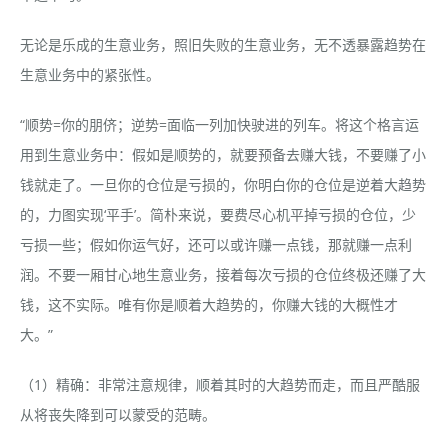
无论是乐成的生意业务，照旧失败的生意业务，无不透暴露趋势在
生意业务中的紧张性。
“顺势=你的朋侪；逆势=面临一列加快驶进的列车。将这个格言运
用到生意业务中：假如是顺势的，就要预备去赚大钱，不要赚了小
钱就走了。一旦你的仓位是亏损的，你明白你的仓位是逆着大趋势
的，力图实现‘平手’。简朴来说，要费尽心机平掉亏损的仓位，少
亏损一些；假如你运气好，还可以或许赚一点钱，那就赚一点利
润。不要一厢甘心地生意业务，接着每次亏损的仓位终极还赚了大
钱，这不实际。唯有你是顺着大趋势的，你赚大钱的大概性才
大。”
（1）精确：非常注意规律，顺着其时的大趋势而走，而且严酷服
从将丧失降到可以蒙受的范畴。