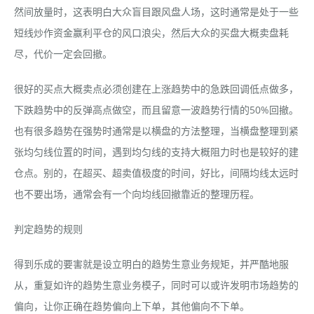
然间放量时，这表明白大众盲目跟风盘人场，这时通常是处于一些
短线炒作资金赢利平仓的风口浪尖，然后大众的买盘大概卖盘耗
尽，代价一定会回撤。
很好的买点大概卖点必须创建在上涨趋势中的急跌回调低点做多，
下跌趋势中的反弹高点做空，而且留意一波趋势行情的50%回撤。
也有很多趋势在强势时通常是以横盘的方法整理，当横盘整理到紧
张均匀线位置的时间，遇到均匀线的支持大概阻力时也是较好的建
仓点。别的，在超买、超卖值极度的时间，好比，间隔均线太远时
也不要出场，通常会有一个向均线回撤靠近的整理历程。
判定趋势的规则
得到乐成的要害就是设立明白的趋势生意业务规矩，并严酷地服
从，重复如许的趋势生意业务模子，同时可以或许发明市场趋势的
偏向，让你正确在趋势偏向上下单，其他偏向不下单。