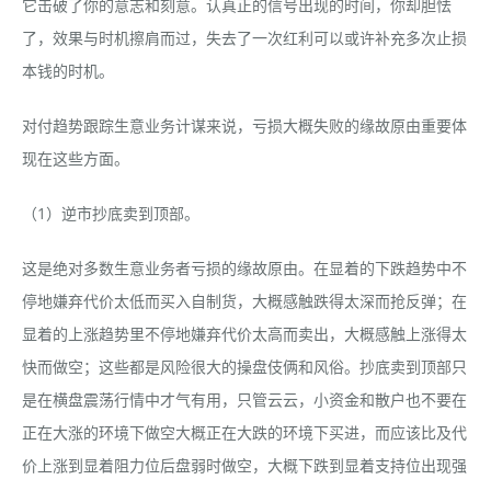
它击破了你的意志和刻意。认真正的信号出现的时间，你却胆怯
了，效果与时机擦肩而过，失去了一次红利可以或许补充多次止损
本钱的时机。
对付趋势跟踪生意业务计谋来说，亏损大概失败的缘故原由重要体
现在这些方面。
（1）逆市抄底卖到顶部。
这是绝对多数生意业务者亏损的缘故原由。在显着的下跌趋势中不
停地嫌弃代价太低而买入自制货，大概感触跌得太深而抢反弹；在
显着的上涨趋势里不停地嫌弃代价太高而卖出，大概感触上涨得太
快而做空；这些都是风险很大的操盘伎俩和风俗。抄底卖到顶部只
是在横盘震荡行情中才气有用，只管云云，小资金和散户也不要在
正在大涨的环境下做空大概正在大跌的环境下买进，而应该比及代
价上涨到显着阻力位后盘弱时做空，大概下跌到显着支持位出现强