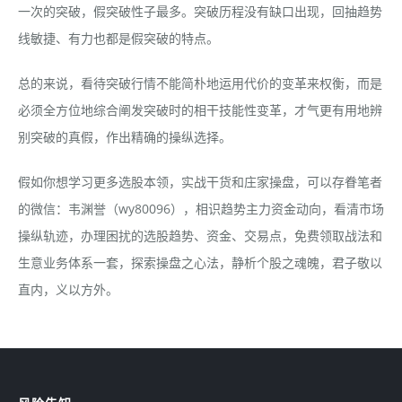
一次的突破，假突破性子最多。突破历程没有缺口出现，回抽趋势
线敏捷、有力也都是假突破的特点。
总的来说，看待突破行情不能简朴地运用代价的变革来权衡，而是
必须全方位地综合阐发突破时的相干技能性变革，才气更有用地辨
别突破的真假，作出精确的操纵选择。
假如你想学习更多选股本领，实战干货和庄家操盘，可以存眷笔者
的微信：韦渊誉（wy80096），相识趋势主力资金动向，看清市场
操纵轨迹，办理困扰的选股趋势、资金、交易点，免费领取战法和
生意业务体系一套，探索操盘之心法，静析个股之魂魄，君子敬以
直内，义以方外。