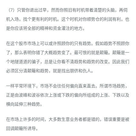
（7）只管你退出过早，然而你照旧有时机带着清楚的头脑，再伺
机入场，找个更有利的时机。这个时机对你顺势仓的利润有利，也
是你应该将全部的精神和资金灌注的地方。
在这个股市市场上可以或许照顾你的只有趋势。假如趋势不照顾你
了，那么表明你错了大概趋势变了。最可恨的就是颠簸。颠簸是一
个地隧道道的骗子，总是让你看不清趋势和趋势的改变。因此我们
必须区分清颠簸和趋势，就是找出朋侪和仇人。
一样平常环境下，市场不会往任何偏向直来直去。所谓市场趋势，
正是由波峰和波谷依次上涨或下跌的偏向所组成的上涨、下跌以及
横向延伸三种趋势。
在市场上许多的时间，大多数生意业务者都是错的，错误重要是被
回调颠簸所诱导。