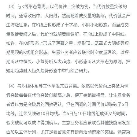
（3）与K线形态背离。以代价往上突破为例，当代价放量突破的
时间，通常收出中、大阳线，然而随着成交量的萎缩，代价就会产
生滞涨征象，在K线上也形成了十字星、小阴小阳形态。而当成交
量敏捷萎缩之后，代价也就随着而调解，在K线上形成了中阴线。
如许，在K线形态上形成了薄暮之星、塔形顶、笼罩式大阴线等短
期见顶的K线组合形态。生意业务者应该联合时空度量理论，以短
期听从中恒久、小趋势听从大趋势、小形态听从大形态为原则，把
短期趋势融入恒久趋势形态中举行综合研判。
（4）与均线体系等其他阐发东西背离。依然以代价向上突破为例
假突破每每在代价突破创新高之后，便开始缩量横盘，让生意业务
者误以为是突破后的回抽确认，但在回调的时间代价却跌破了5日
均线，连续又跌破10日均线。当5日与10日均线组成死叉的时间，
假突破就可以或许得到确认。生意业务者应该联合其他技能阐发东
西加以立体研判，尤其是要留意先有逆向活动迹象的突破。通常第