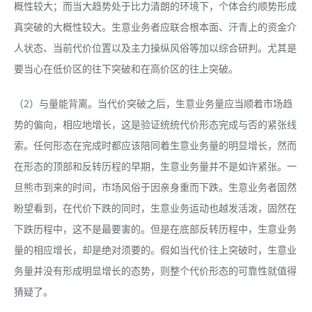
概性较大；而当大趋势处于比力清朗的环境下，个体合约顺势形成
真突破的大概性较大。生意业务者应联合根本面、汗青上的资金介
人状态、当前代价位置以及主力操纵风俗等加以综合研判。尤其是
要当心在低价区的往下突破和在高价区的往上突破。
（2）与量能背离。当代价突破之后，生意业务量应当顺着市场趋
势的偏向，相应地增长，这是验证统统代价形态完成与否的紧张线
索。任何形态在完成时都应该陪同着生意业务量的明显增长，然而
在形态的顶部和反转历程的早期，生意业务量并不是如许紧张。一
旦熊市到来的时间，市场风俗于因亲身重而下跌。生意业务者固然
盼望看到，在代价下跌的同时，生意业务运动也越发活泼，固然在
下跌历程中，这不是最要害的。但是在底部反转历程中，生意业务
量的相应增长，却是绝对须要的。假如当代价往上突破时，生意业
务量并没有形成明显增长的态势，则整个代价形态的可靠性就值得
猜疑了。