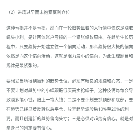
（2）进场过早而未抱紧赢利仓位
这种亏损并不是亏损，然而在一轮趋势显着的大行情中仅仅是赚取
蝇头小利，是让团体账户亏损的一个紧张缘故原由。在趋势生长历
程中，只要趋势开始建立往一个偏向活动，那么趋势很大概的偏向
依然是向这个偏向活动，这就是阻力最小的偏向，为此生理题目和
规律是最紧张的。
要想妥当地得到赢利的趋势仓位，必须有精良的规律和心态：一是
不要计划对趋势中的小幅颠簸低买高卖抢帽子。这种伎俩每每会导
致赚多笔小钱，赔上一笔大钱；二是不要计划去抓顶部和底部，要
在趋势已经显着反转以后平仓，放弃趋势波段后10%至20%的利
润，而且创建新的趋势偏向头寸；三是必须对趋势有信心，就是对
亲身己的判定要有信心。