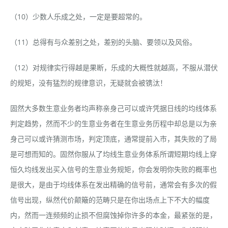
（10）少数人乐成之处，一定是要超常的。
（11）总得有与众差别之处，差别的头脑、要领以及风俗。
（12）对规律实行得越是果断，乐成的大概性就越高，不服从潜伏
的规矩，没有猛烈的规律意识，无疑就会被镌汰！
固然大多数生意业务者均声称亲身己可以或许凭据日线的均线体系
判定趋势，然而不少的生意业务者在生意业务历程中却总是以为亲
身己可以或许猜测市场，判定顶底，通常提前入市，其失败的了局
是可想而知的。固然你服从了均线生意业务体系所谓短期均线上穿
恒久均线发出买入信号的生意业务规矩，你会发明你失败的概率也
是很大，是由于均线体系在发出精确的信号前，通常会有多次的假
信号出现，纵然代价颠簸的范畴只是在你出场点上下不大的幅度
内，然而一连频频的止损不但腐蚀掉你许多的本金，最紧张的是，