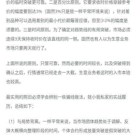
价的临时突破更可靠。二是百分比原则。它要求收时价格穿越参考
价的幅度要到达3%（固然3%只是就一样平常环境来说），针对差
别品种可以选用差别的最小代价颠簸答应值，但至少2%的幅度是
须要的。三是时间原则。为了确定对趋势线的有用突破，市场必须
连续3天保持收时价在该直线的同一侧。固然也有人以为生意业务
市场只要两天就行了。
上面所说的原则，只管可靠，然而必要的时间较长，比及突破得到
确认之后，行情通常已经走去一大截，生意业务者这时的入市本钱
也较高。
最实用的照旧必须学会辨别一些骗线做法，就小我私家的实战履
历，总结如下：
（1）与局势背离。一样平常来说，当市场团体趋势处于调解、反
弹大概横向整理阶段的时间，个体合约形成放量突破是假突破的大