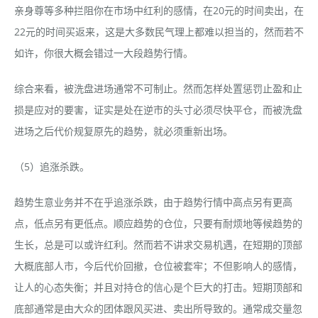
亲身尊等多种拦阻你在市场中红利的感情，在20元的时间卖出，在
22元的时间买返来，这是大多数民气理上都难以担当的，然而若不
如许，你很大概会错过一大段趋势行情。
综合来看，被洗盘进场通常不可制止。然而怎样处置惩罚止盈和止
损是应对的要害，证实是处在逆市的头寸必须尽快平仓，而被洗盘
进场之后代价规复原先的趋势，就必须重新出场。
（5）追涨杀跌。
趋势生意业务并不在乎追涨杀跌，由于趋势行情中高点另有更高
点，低点另有更低点。顺应趋势的仓位，只要有耐烦地等候趋势的
生长，总是可以或许红利。然而若不讲求交易机遇，在短期的顶部
大概底部人市，今后代价回撤，仓位被套牢；不但影响人的感情，
让人的心态失衡；并且对持仓的信心是个巨大的打击。短期顶部和
底部通常是由大众的团体跟风买进、卖出所导致的。通常成交量忽