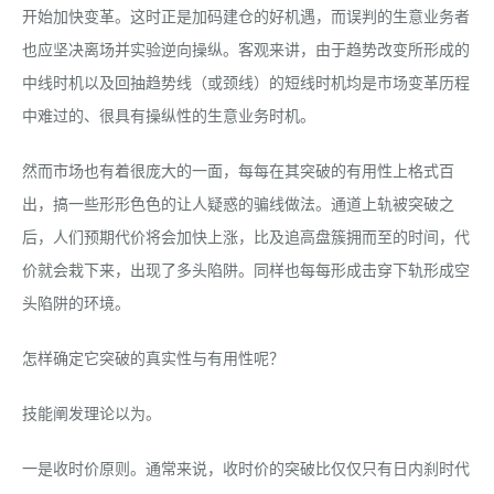
开始加快变革。这时正是加码建仓的好机遇，而误判的生意业务者
也应坚决离场并实验逆向操纵。客观来讲，由于趋势改变所形成的
中线时机以及回抽趋势线（或颈线）的短线时机均是市场变革历程
中难过的、很具有操纵性的生意业务时机。
然而市场也有着很庞大的一面，每每在其突破的有用性上格式百
出，搞一些形形色色的让人疑惑的骗线做法。通道上轨被突破之
后，人们预期代价将会加快上涨，比及追高盘簇拥而至的时间，代
价就会栽下来，出现了多头陷阱。同样也每每形成击穿下轨形成空
头陷阱的环境。
怎样确定它突破的真实性与有用性呢？
技能阐发理论以为。
一是收时价原则。通常来说，收时价的突破比仅仅只有日内刹时代