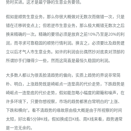
势时买进。这才是最宁静的生意业务要领。
假如是顺势生意业务，那么你很大概做对无数次而做错一次，只是
错在迁移转变点上；但若逆市生意业务，那么极大概错无数次之后
换来精确的一次。精确的要领必须是放弃之前10%乃至是20%的利
润，而寻求可靠稳固的顺势行情利润。换言之，必须要比及趋势建
立以后才气人市生意业务。如许的利润会比偶然抄对底卖对顶部的
所谓妙手们赚得少一些，然而这简直是最恒久稳固的利润。
大多数人都以为很丢脸清趋势的偏向，实质上趋势的界说非常简
朴、明白，上涨趋势既是崎岖点一连垫高的代价走势，下跌趋势是
崎岖点一连垫底的代价走势，假如能忽略小幅度的颠簸和噪声，在
许多环境下，只要你想视察，市场的趋势都黑白常明白的“上涨、
下跌和横向”。看不清趋势的缘故原由极大概是由于所视察的时间
太短，好比看5分钟K线，假如换成日K线、周K线来看，趋势通常
是一览无余的。