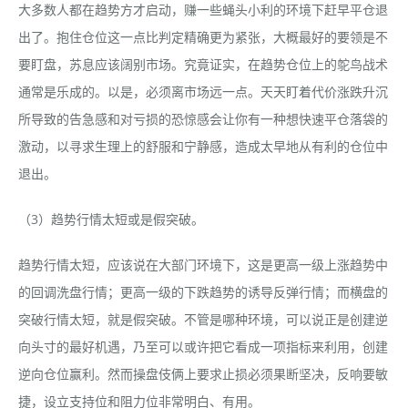
大多数人都在趋势方才启动，赚一些蝇头小利的环境下赶早平仓退
出了。抱住仓位这一点比判定精确更为紧张，大概最好的要领是不
要盯盘，苏息应该阔别市场。究竟证实，在趋势仓位上的鸵鸟战术
通常是乐成的。以是，必须离市场远一点。天天盯着代价涨跌升沉
所导致的告急感和对亏损的恐惊感会让你有一种想快速平仓落袋的
激动，以寻求生理上的舒服和宁静感，造成太早地从有利的仓位中
退出。
（3）趋势行情太短或是假突破。
趋势行情太短，应该说在大部门环境下，这是更高一级上涨趋势中
的回调洗盘行情；更高一级的下跌趋势的诱导反弹行情；而横盘的
突破行情太短，就是假突破。不管是哪种环境，可以说正是创建逆
向头寸的最好机遇，乃至可以或许把它看成一项指标来利用，创建
逆向仓位赢利。然而操盘伎俩上要求止损必须果断坚决，反响要敏
捷，设立支持位和阻力位非常明白、有用。