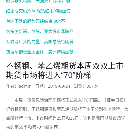
晓贵猴火鸡面：天猫双11爆单，助
红枣成交仍冷清 现货红枣的抛压使
单边下跌的趋势已经结束 304不
纳指创新高，欧股、亚太股市涨跌互
互联网巨头的力量！美国总统特朗普
铸博皇御贵金属金评：美元持续疲软
不锈钢、苯乙烯期货本周双双上市
期货市场将进入“70”阶梯
作者：admin
日期：2019-09-24
浏览：357次
本周，期货风险治理东西将正式进入“70”门路。《证券日报》
记者相识到，不锈钢期货和苯乙烯期货将于本周分别在上期所、大
商所挂牌上市，上市时间为25日和26日，这也是我国期货市场迎
来的第69个和第70个新东西。