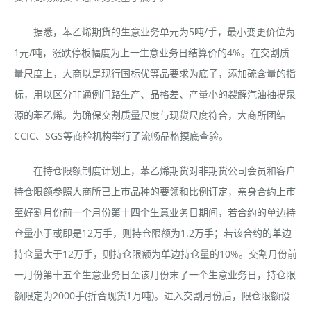
据悉，苯乙烯期货的生意业务单元为5吨/手，最小变更价位为
1元/吨，涨跌停板幅度为上一生意业务日结算价的4%。在交割质
量尺度上，大商以是现行国标优等品要求为底子，添加硫含量的指
标，用以区分非通例门路生产、品格差、产量小的裂解汽油抽提泉
源的苯乙烯。为确保交割质量尺度与现货尺度符合，大商所团结
CCIC、SGS等商检机构举行了流畅品格摸底查验。
在持仓限额制度计划上，苯乙烯期货对非期货公司会员和客户
持仓限额参照大商所已上市品种的要领和比例订定，亲身合约上市
至好割月份前一个月份第十四个生意业务日期间，若合约的单边持
仓量小于或即是12万手，则持仓限额为1.2万手；若该合约的单边
持仓量大于12万手，则持仓限额为单边持仓量的10%。交割月份前
一月份第十五个生意业务日至该月份末了一个生意业务日，持仓限
额限定为2000手(折合现货1万吨)。进入交割月份后，限仓限额设