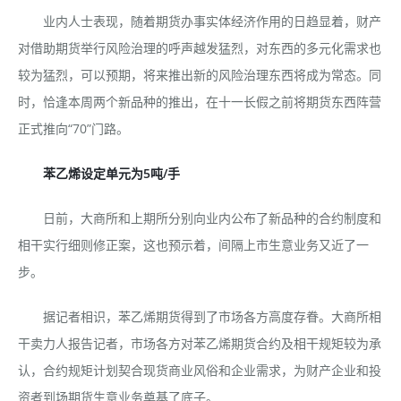
业内人士表现，随着期货办事实体经济作用的日趋显着，财产
对借助期货举行风险治理的呼声越发猛烈，对东西的多元化需求也
较为猛烈，可以预期，将来推出新的风险治理东西将成为常态。同
时，恰逢本周两个新品种的推出，在十一长假之前将期货东西阵营
正式推向“70”门路。
苯乙烯设定单元为5吨/手
日前，大商所和上期所分别向业内公布了新品种的合约制度和
相干实行细则修正案，这也预示着，间隔上市生意业务又近了一
步。
据记者相识，苯乙烯期货得到了市场各方高度存眷。大商所相
干卖力人报告记者，市场各方对苯乙烯期货合约及相干规矩较为承
认，合约规矩计划契合现货商业风俗和企业需求，为财产企业和投
资者到场期货生意业务奠基了底子。