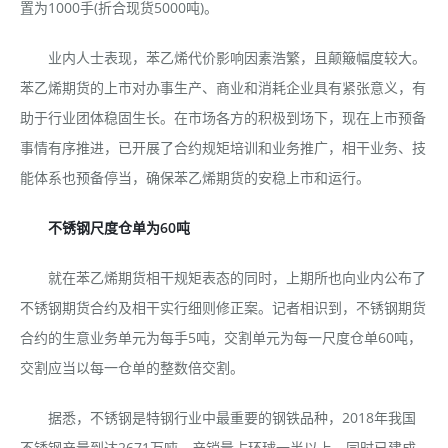
置为1000手(折合现货5000吨)。
业内人士表现，苯乙烯代价影响因素浩繁，且颠簸幅度较大。
苯乙烯期货的上市对办事生产、商业和消耗企业具有紧张意义，有
助于行业团体稳固生长。在市场各方的积极到场下，现在上市预备
事情有序推进，已开展了合约规矩培训和业务推广，相干业务、技
能体系也预备停当，确保苯乙烯期货的安稳上市和运行。
不锈钢尺度仓单为60吨
就在苯乙烯期货相干规矩表态的同时，上期所也向业内公布了
不锈钢期货合约及相干实行细则修正案。记者相识到，不锈钢期货
合约的生意业务单元为每手5吨，交割单元为每一尺度仓单60吨，
交割应当以每一仓单的整数倍交割。
据悉，不锈钢是特钢行业中最重要的钢铁品种，2018年我国
不锈钢产量到达2671万吨，产销量占环球一半以上，同时已建成